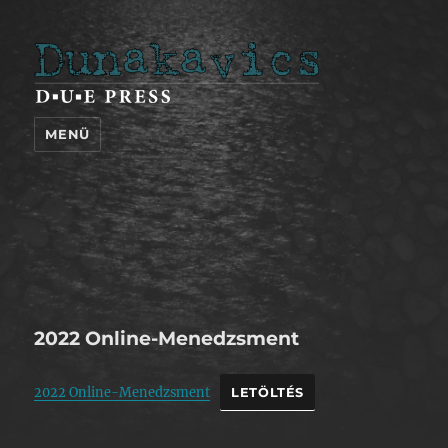
Dunakavics
MENÜ
2022 Online-Menedzsment
2022 Online-Menedzsment
LETÖLTÉS