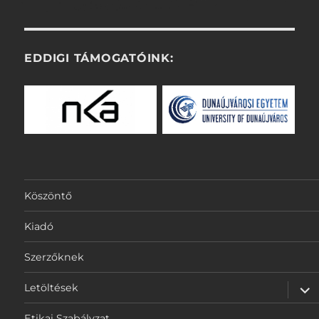
EDDIGI TÁMOGATÓINK:
Köszöntő
Kiadó
Szerzőknek
alm
Letöltések
szét
Etikai Szabályzat