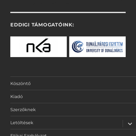
EDDIGI TÁMOGATÓINK:
Köszöntő
Kiadó
Szerzőknek
alm
Letöltések
szét
Etikai Szabályzat