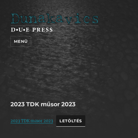
Dunakavics
MENÜ
2023 TDK műsor 2023
2023 TDK műsor 2023
LETÖLTÉS