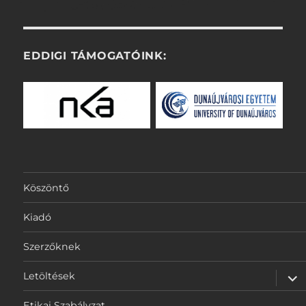
EDDIGI TÁMOGATÓINK:
Köszöntő
Kiadó
Szerzőknek
alm
Letöltések
szét
Etikai Szabályzat