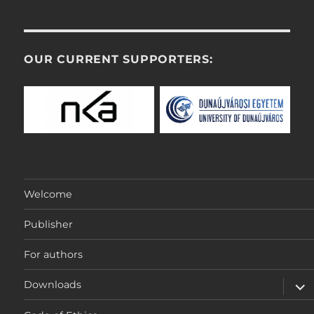
OUR CURRENT SUPPORTERS:
Welcome
Publisher
For authors
expa
Downloads
child
men